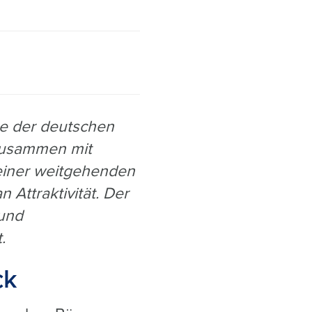
se der deutschen
 zusammen mit
einer weitgehenden
Attraktivität. Der
und
.
ck