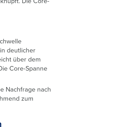
nüpft. Die Core-
chwelle
in deutlicher
eicht über dem
 Die Core-Spanne
die Nachfrage nach
unehmend zum
m