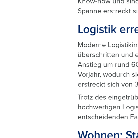
Know-how und sind
Spanne erstreckt si
Logistik er
Moderne Logistiki
überschritten und 
Anstieg um rund 60
Vorjahr, wodurch s
erstreckt sich von 
Trotz des eingetrü
hochwertigen Logis
entscheidenden Fak
Wohnen: St