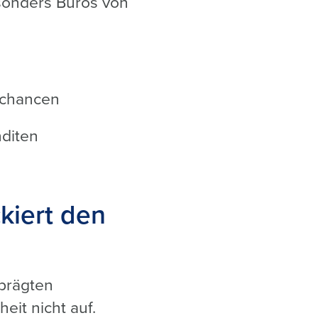
sonders Büros von
schancen
nditen
kiert den
eprägten
eit nicht auf.