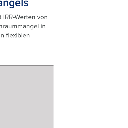
angels
t IRR-Werten von
hnraummangel in
n flexiblen