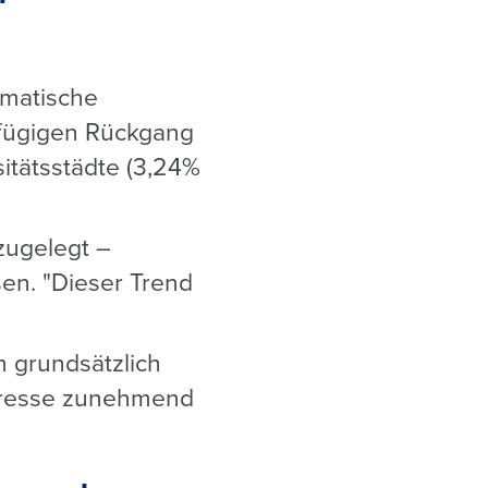
amatische
fügigen Rückgang
itätsstädte (3,24%
zugelegt –
en. "Dieser Trend
n grundsätzlich
nteresse zunehmend