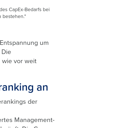
 des CapEx-Bedarfs bei
 bestehen."
e Entspannung um
 Die
 wie vor weit
ranking an
erankings der
n
siertes Management-