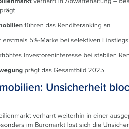
lienmarkt
verharrt in Abwartehaltung – be
prägt
obilien
führen das Renditeranking an
t erstmals 5%-Marke bei selektiven Einstieg
rhöhtes Investoreninteresse bei stabilen Re
ewegung
prägt das Gesamtbild 2025
bilien: Unsicherheit bloc
ienmarkt verharrt weiterhin in einer ausg
onders im Büromarkt löst sich die Unsicherh