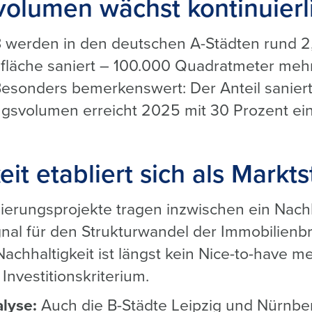
olumen wächst kontinuierl
werden in den deutschen A-Städten rund 2,
läche saniert – 100.000 Quadratmeter mehr 
Besonders bemerkenswert: Der Anteil sanier
ngsvolumen erreicht 2025 mit 30 Prozent e
eit etabliert sich als Markt
erungsprojekte tragen inzwischen ein Nachha
ignal für den Strukturwandel der Immobilienb
Nachhaltigkeit ist längst kein Nice-to-have m
Investitionskriterium.
alyse:
Auch die B-Städte Leipzig und Nürnbe