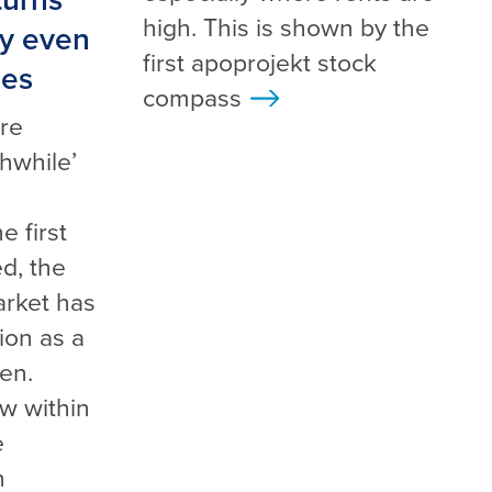
turns
high. This is shown by the
ry even
first apoprojekt stock
ies
compass
>
re
thwhile’
e first
d, the
rket has
ion as a
en.
ow within
e
n