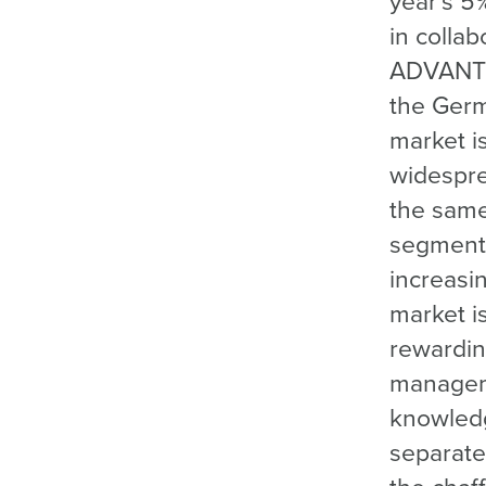
year's 5
in collab
ADVANT 
the Germ
market i
widespre
the same
segment
increasin
market is
rewardin
manageme
knowled
separate