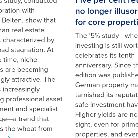
Five per cent re
% study, conducted
no longer illuso
oration with
Beiten, show that
for core propert
an real estate
The ‘5% study - whe
s characterized by
investing is still wor
ad stagnation. At
celebrates its tenth
 time, niche
anniversary. Since th
s are becoming
edition was publishe
gly attractive. The
German property ma
 increasingly
tarnished its reputat
g professional asset
safe investment hav
nt and specialist
Higher yields are n
ge—a trend that
sight, even for prim
s the wheat from
properties, and eve