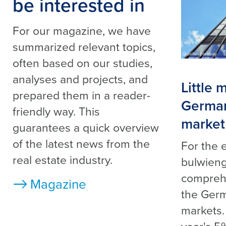
be interested in
For our magazine, we have
summarized relevant topics,
Quelle: pixabay
often based on our studies,
analyses and projects, and
Little
prepared them in a reader-
German
friendly way. This
market
guarantees a quick overview
of the latest news from the
For the 
real estate industry.
bulwieng
comprehe
Magazine
the Germ
markets. 