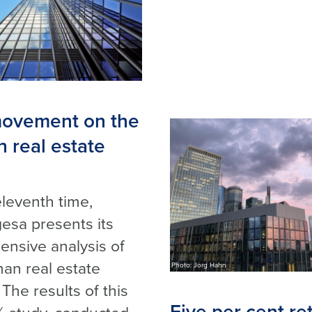
 movement on the
 real estate
eleventh time,
esa presents its
nsive analysis of
an real estate
Photo: Jörg Hahn
The results of this