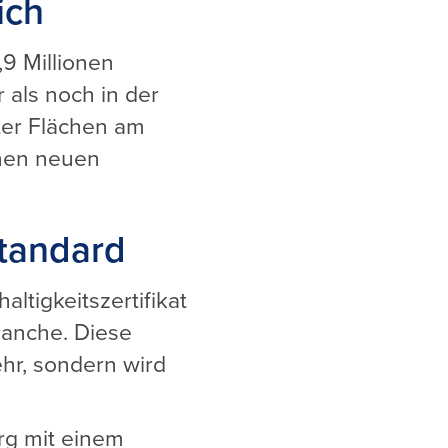
ich
9 Millionen
als noch in der
ter Flächen am
inen neuen
standard
ltigkeitszertifikat
ranche. Diese
ehr, sondern wird
rg mit einem